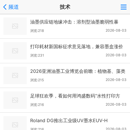
频道
技术
油墨供应链地缘冲击：溶剂型油墨脆弱性暴
露，水性化获双重驱动
2026-08-03
浏览:218
打印耗材新国标征求意见落地，兼容墨盒涨价
8%-15%，头部品牌集体调价
2026-08-03
浏览:231
2026亚洲油墨工业博览会前瞻：植物基、藻类
环保打印墨水成主流耗材方向
2026-08-03
浏览:215
足球狂欢季，看如何用鸿盛数码“水性打印方
案”硬核定制赛事周边！
2026-08-03
浏览:216
Roland DG推出工业级UV墨水EUV-H
2026-08-03
浏览:216