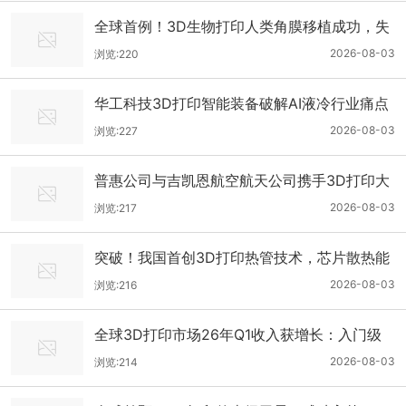
全球首例！3D生物打印人类角膜移植成功，失
明患者重见光明
2026-08-03
浏览:220
华工科技3D打印智能装备破解AI液冷行业痛点
2026-08-03
浏览:227
普惠公司与吉凯恩航空航天公司携手3D打印大
型F135发动机机匣
2026-08-03
浏览:217
突破！我国首创3D打印热管技术，芯片散热能
力直接翻倍
2026-08-03
浏览:216
全球3D打印市场26年Q1收入获增长：入门级
增54%，工业级增23%
2026-08-03
浏览:214