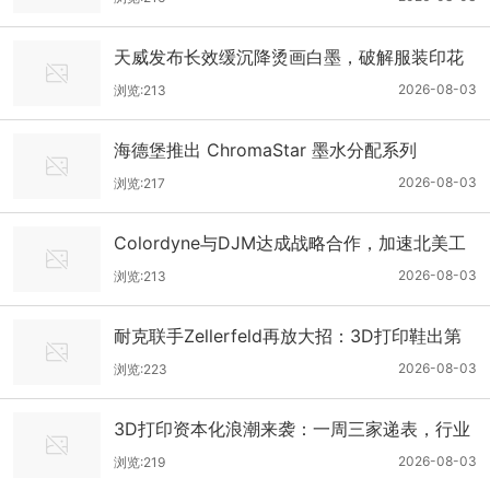
天威发布长效缓沉降烫画白墨，破解服装印花
量产堵头断针顽疾
2026-08-03
浏览:213
海德堡推出 ChromaStar 墨水分配系列
2026-08-03
浏览:217
Colordyne与DJM达成战略合作，加速北美工
业喷墨改造部署
2026-08-03
浏览:213
耐克联手Zellerfeld再放大招：3D打印鞋出第
二代了！
2026-08-03
浏览:223
3D打印资本化浪潮来袭：一周三家递表，行业
上市密集期开启
2026-08-03
浏览:219